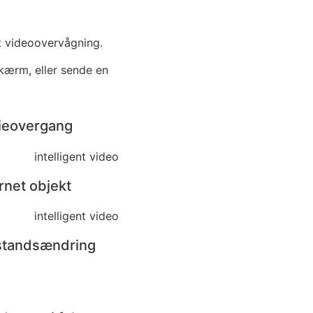
nt videoovervågning.
skærm, eller sende en
nieovergang
rnet objekt
lstandsændring